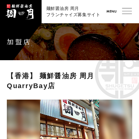
麺鮮醤油房 周月
フランチャイズ募集サイト
加盟店
【香港】 麺鮮醤油房 周月
QuarryBay店